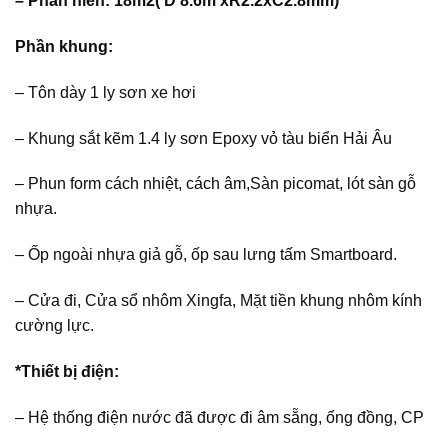
– Phần hiên: 18m2( D 8.6m xR2.2xC2.8mm)
Phần khung:
– Tôn dày 1 ly sơn xe hơi
– Khung sắt kẽm 1.4 ly sơn Epoxy vỏ tàu biển Hải Âu
– Phun form cách nhiệt, cách âm,Sàn picomat, lót sàn gỗ
nhựa.
– Ốp ngoài nhựa giả gỗ, ốp sau lưng tấm Smartboard.
– Cửa đi, Cửa sổ nhôm Xingfa, Mặt tiền khung nhôm kính
cường lực.
*Thiết bị điện:
– Hệ thống điện nước đã được đi âm sẵng, ống đồng, CP