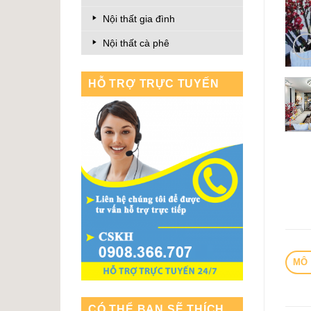
Nội thất gia đình
Nội thất cà phê
HỖ TRỢ TRỰC TUYẾN
MÔ 
CÓ THỂ BẠN SẼ THÍCH