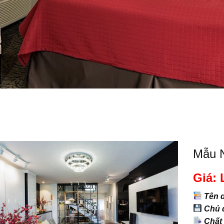
Mẫu N
Giá: 
Tên 
Chủ đ
Chất 