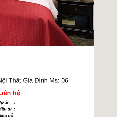
ội Thất Gia Đình Ms: 06
Liên hệ
dự án :
ầu tư :
liệu gỗ: