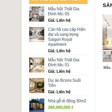
SẢ
Mẫu Nội Thất Gia
Đình Ms: 05
Giá: Liên hệ
Căn hộ cao cấp Hiện
đại và sang trọng
Saigon Royal
Apartment
Giá: Liên hệ
Mẫu Nội Thất Gia
Đình Ms: 01
Mẫu Nội Thất Gia Đình Ms:
Mẫu Nội Thất Gia Đình Ms:
Mẫu 
Giá: Liên hệ
02
01
Giá: Liên hệ
Giá: Liên hệ
Dự án Bcons Suối
Tiên
Giá: Liên hệ
Nhà gỗ di động 30m2
260,000,000
₫