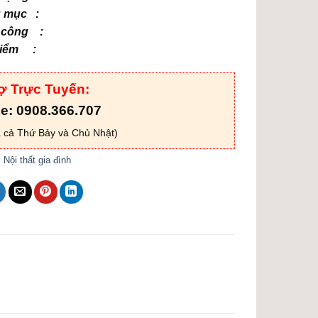
 mục :
 công :
điểm :
ợ Trực Tuyến:
ne: 0908.366.707
 cả Thứ Bảy và Chủ Nhật)
:
Nội thất gia đình