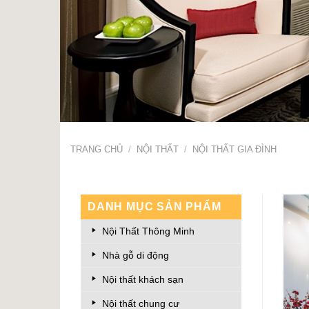
TRANG CHỦ
/
NỘI THẤT
/
NỘI THẤT GIA ĐÌNH
DANH MỤC SẢN PHẨM
Nội Thất Thông Minh
Nhà gỗ di động
Nội thất khách sạn
Nội thất chung cư