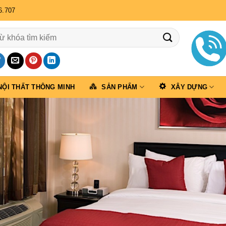
6.707
NỘI THẤT THÔNG MINH
SẢN PHẨM
XÂY DỰNG