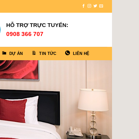
HỖ TRỢ TRỰC TUYẾN:
0908 366 707
DỰ ÁN
TIN TỨC
LIÊN HỆ