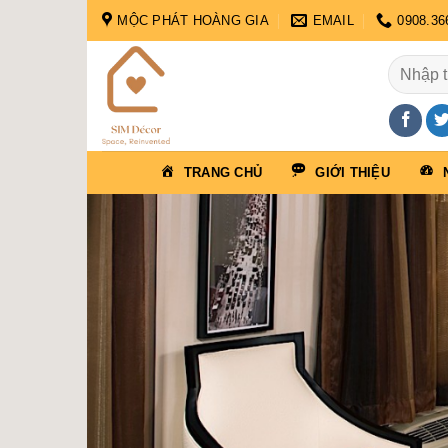
Skip
MỘC PHÁT HOÀNG GIA
EMAIL
0908.36
to
content
Tìm
kiếm:
TRANG CHỦ
GIỚI THIỆU