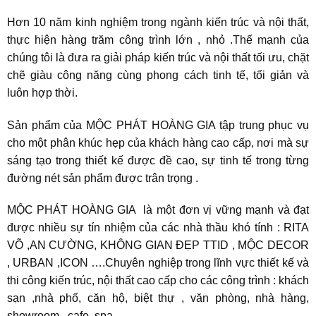
Hơn 10 năm kinh nghiệm trong ngành kiến trúc và nội thất,
thực hiện hàng trăm công trình lớn , nhỏ .Thế mạnh của
chúng tôi là đưa ra giải pháp kiến trúc và nội thất tối ưu, chặt
chẽ giàu công năng cùng phong cách tinh tế, tối giản và
luôn hợp thời.
Sản phẩm của MỘC PHÁT HOÀNG GIA tập trung phục vụ
cho một phân khúc hẹp của khách hàng cao cấp, nơi mà sự
sáng tạo trong thiết kế được đề cao, sự tinh tế trong từng
đường nét sản phẩm được trân trọng .
MỘC PHÁT HOÀNG GIA là một đơn vị vững mạnh và đạt
được nhiều sự tín nhiệm của các nhà thầu khó tính : RITA
VÕ ,AN CƯỜNG, KHÔNG GIAN ĐẸP TTID , MỘC DECOR
, URBAN ,ICON ….Chuyên nghiệp trong lĩnh vực thiết kế và
thi công kiến trúc, nội thất cao cấp cho các công trình : khách
sạn ,nhà phố, căn hộ, biệt thự , văn phòng, nhà hàng,
showroom , cafe, spa….