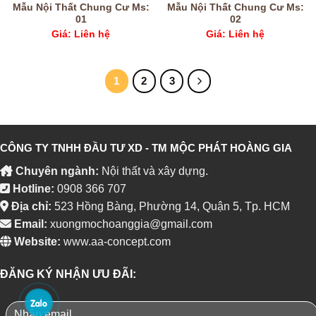
Mẫu Nội Thất Chung Cư Ms:
Mẫu Nội Thất Chung Cư Ms:
01
02
Giá: Liên hệ
Giá: Liên hệ
1
2
3
CÔNG TY TNHH ĐẦU TƯ XD - TM MỘC PHÁT HOÀNG GIA
Chuyên ngành:
Nội thất và xây dựng.
Hotline:
0908 366 707
Địa chỉ:
523 Hồng Bàng, Phường 14, Quận 5, Tp. HCM
Email:
xuongmochoanggia@gmail.com
Website:
www.aa-concept.com
ĐĂNG KÝ NHẬN ƯU ĐÃI: