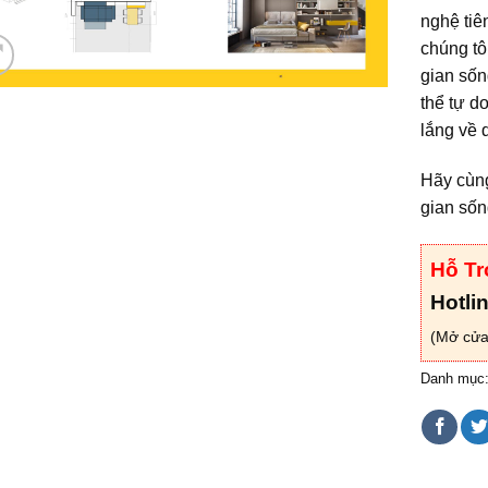
nghệ tiê
chúng tô
gian sốn
thể tự d
lắng về d
Hãy cùng
gian sốn
Hỗ Tr
Hotli
(Mở cửa
Danh mục