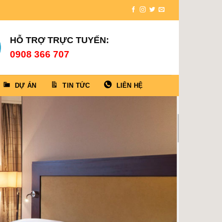
HỖ TRỢ TRỰC TUYẾN:
0908 366 707
DỰ ÁN
TIN TỨC
LIÊN HỆ