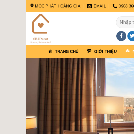
Skip
MỘC PHÁT HOÀNG GIA
EMAIL
0908.36
to
content
Tìm
kiếm:
TRANG CHỦ
GIỚI THIỆU