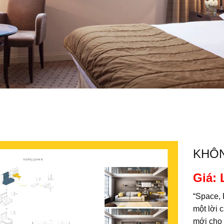
KHÔN
Giá: 
“Space, 
một lời 
mới cho 