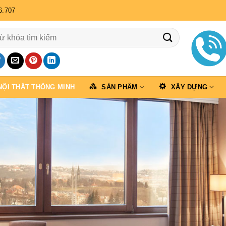
6.707
NỘI THẤT THÔNG MINH
SẢN PHẨM
XÂY DỰNG