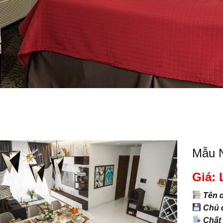
Mẫu N
Giá: 
Tên 
Chủ đ
Chất 