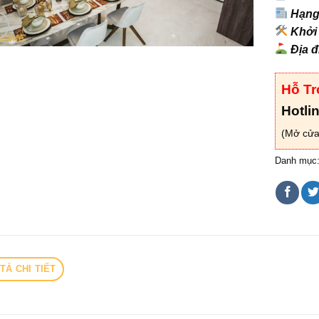
Hạng
Khởi
Địa 
Hỗ Tr
Hotli
(Mở cửa
Danh mục
TẢ CHI TIẾT