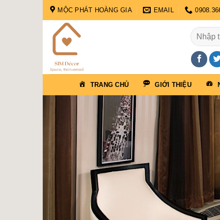
Skip
MỘC PHÁT HOÀNG GIA
EMAIL
0908.36
to
content
Tìm
kiếm:
TRANG CHỦ
GIỚI THIỆU