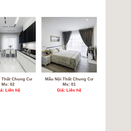
 Thất Chung Cư
Mẫu Nội Thất Chung Cư
Ms: 02
Ms: 01
á: Liên hệ
Giá: Liên hệ