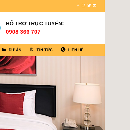
HỖ TRỢ TRỰC TUYẾN:
0908 366 707
DỰ ÁN
TIN TỨC
LIÊN HỆ