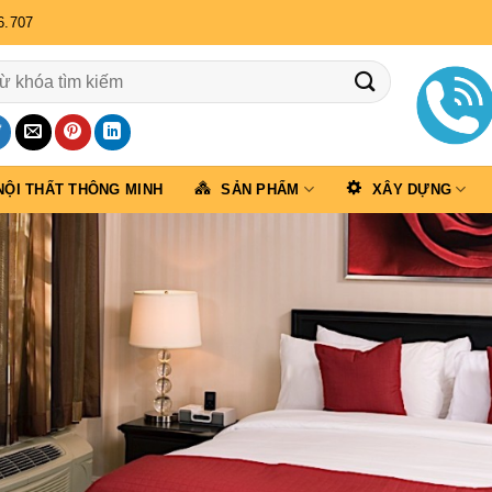
6.707
NỘI THẤT THÔNG MINH
SẢN PHẨM
XÂY DỰNG