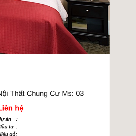
ội Thất Chung Cư Ms: 03
Liên hệ
dự án :
ầu tư :
liệu gỗ: