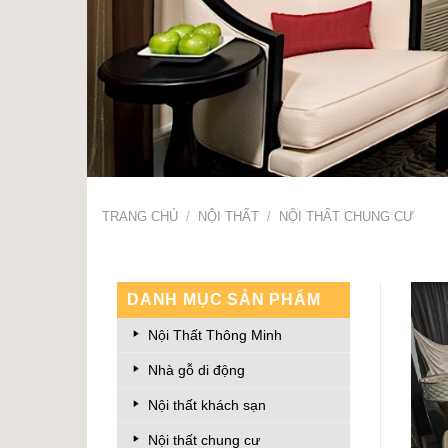
TRANG CHỦ
/
NỘI THẤT
/
NỘI THẤT CHUNG CƯ
DANH MỤC SẢN PHẨM
Nội Thất Thông Minh
Nhà gỗ di động
Nội thất khách sạn
Nội thất chung cư