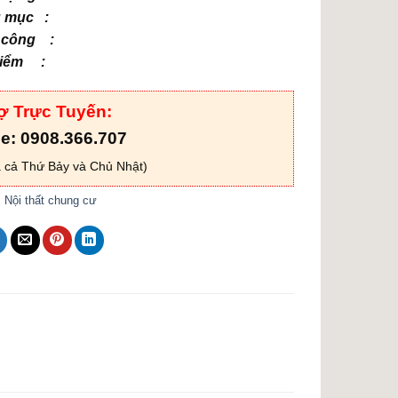
 mục :
 công :
điểm :
ợ Trực Tuyến:
ne: 0908.366.707
 cả Thứ Bảy và Chủ Nhật)
:
Nội thất chung cư