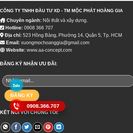
CÔNG TY TNHH ĐẦU TƯ XD - TM MỘC PHÁT HOÀNG GIA
Chuyên ngành:
Nội thất và xây dựng.
Hotline:
0908 366 707
Địa chỉ:
523 Hồng Bàng, Phường 14, Quận 5, Tp. HCM
Email:
xuongmochoanggia@gmail.com
Website:
www.aa-concept.com
ĐĂNG KÝ NHẬN ƯU ĐÃI:
0908.366.707
KẾT NỐI VỚI CHÚNG TÔI: