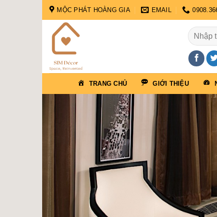
Skip
MỘC PHÁT HOÀNG GIA
EMAIL
0908.36
to
content
Tìm
kiếm:
TRANG CHỦ
GIỚI THIỆU