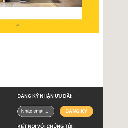
ĐĂNG KÝ NHẬN ƯU ĐÃI:
KẾT NỐI VỚI CHÚNG TÔI: