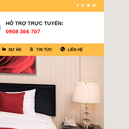
HỖ TRỢ TRỰC TUYẾN:
0908 366 707
DỰ ÁN
TIN TỨC
LIÊN HỆ