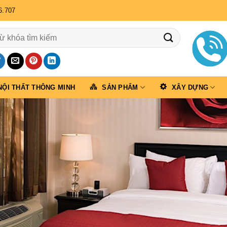
6.707
NỘI THẤT THÔNG MINH
SẢN PHẨM
XÂY DỰNG