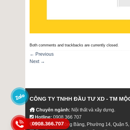
Both comments and trackbacks are currently closed.
←
Previous
Next
→
CÔNG TY TNHH ĐẦU TƯ XD - TM MỘ
Chuyên ngành:
Nội thất và xây dựng.
Hotline:
0908 366 707
0908.366.707
Địa chỉ:
523 Hồng Bàng, Phường 14, Quận 5,