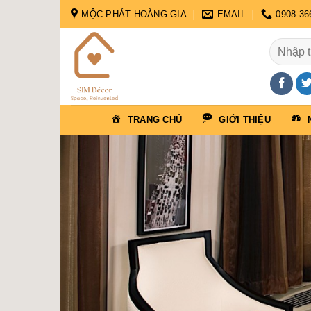
Skip
MỘC PHÁT HOÀNG GIA
EMAIL
0908.36
to
content
Tìm
kiếm:
TRANG CHỦ
GIỚI THIỆU