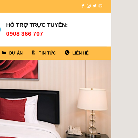
HỖ TRỢ TRỰC TUYẾN:
0908 366 707
DỰ ÁN
TIN TỨC
LIÊN HỆ