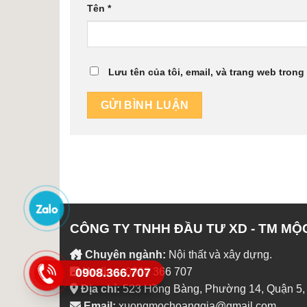
Tên
*
Lưu tên của tôi, email, và trang web trong 
CÔNG TY TNHH ĐẦU TƯ XD - TM MỘ
Chuyên ngành:
Nội thất và xây dựng.
0908.366.707
Hotline:
0908 366 707
Địa chỉ:
523 Hồng Bàng, Phường 14, Quận 5,
Email:
xuongmochoanggia@gmail.com