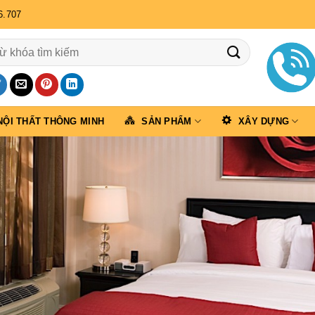
6.707
NỘI THẤT THÔNG MINH
SẢN PHẨM
XÂY DỰNG