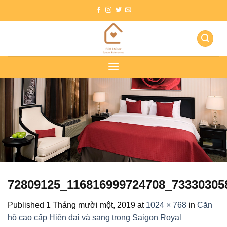
Skip
to
content
72809125_116816999724708_73330305
Published
1 Tháng mười một, 2019
at
1024 × 768
in
Căn
hộ cao cấp Hiện đại và sang trọng Saigon Royal