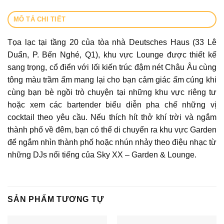
MÔ TẢ CHI TIẾT
Tọa lạc tại tầng 20 của tòa nhà Deutsches Haus (33 Lê
Duẩn, P. Bến Nghé, Q1), khu vực Lounge được thiết kế
sang trọng, cổ điển với lối kiến trúc đậm nét Châu Âu cùng
tông màu trầm ấm mang lại cho bạn cảm giác ấm cúng khi
cùng bạn bè ngồi trò chuyện tại những khu vực riêng tư
hoặc xem các bartender biểu diễn pha chế những vị
cocktail theo yêu cầu. Nếu thích hít thở khí trời và ngắm
thành phố về đêm, bạn có thể di chuyển ra khu vực Garden
để ngắm nhìn thành phố hoặc nhún nhảy theo điệu nhạc từ
những DJs nổi tiếng của Sky XX – Garden & Lounge.
SẢN PHẨM TƯƠNG TỰ