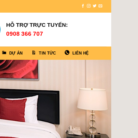
HỖ TRỢ TRỰC TUYẾN:
0908 366 707
DỰ ÁN
TIN TỨC
LIÊN HỆ