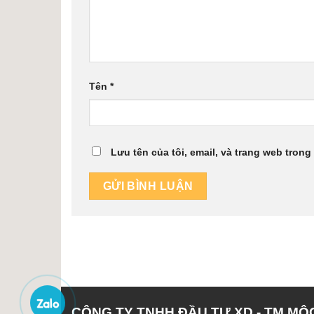
Tên
*
Lưu tên của tôi, email, và trang web trong 
CÔNG TY TNHH ĐẦU TƯ XD - TM MỘ