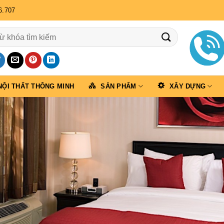
6.707
NỘI THẤT THÔNG MINH
SẢN PHẨM
XÂY DỰNG