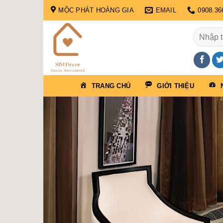
Skip
MỘC PHÁT HOÀNG GIA
EMAIL
0908.36
to
content
Tìm
kiếm:
TRANG CHỦ
GIỚI THIỆU