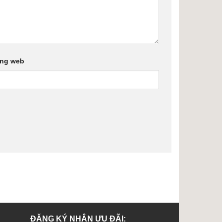
ang web
ĐĂNG KÝ NHẬN ƯU ĐÃI: