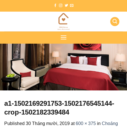
Skip
to
content
a1-1502169291753-1502176545144-
crop-1502182339484
Published
30 Tháng mười, 2019
at
600 × 375
in
Choáng