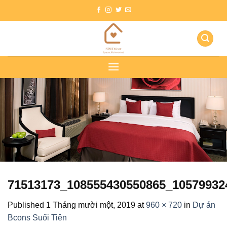
Skip
to
content
71513173_108555430550865_10579932
Published
1 Tháng mười một, 2019
at
960 × 720
in
Dự án
Bcons Suối Tiên