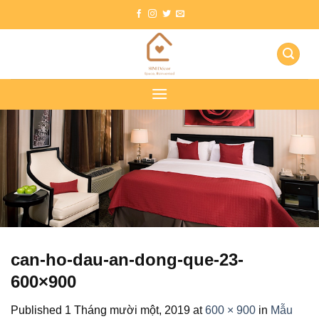
Skip
to
content
can-ho-dau-an-dong-que-23-
600×900
Published
1 Tháng mười một, 2019
at
600 × 900
in
Mẫu