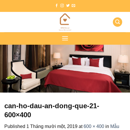
Skip
to
content
can-ho-dau-an-dong-que-21-
600×400
Published
1 Tháng mười một, 2019
at
600 × 400
in
Mẫu