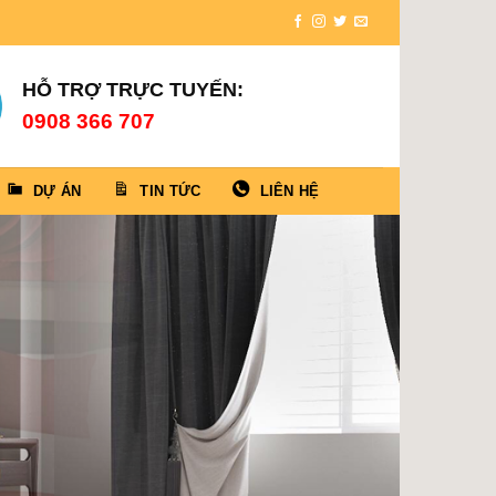
HỖ TRỢ TRỰC TUYẾN:
0908 366 707
DỰ ÁN
TIN TỨC
LIÊN HỆ