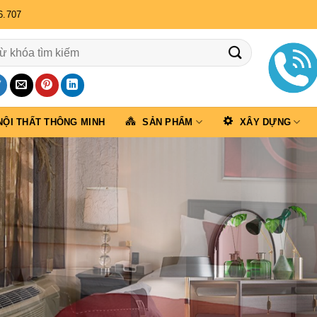
6.707
NỘI THẤT THÔNG MINH
SẢN PHẨM
XÂY DỰNG