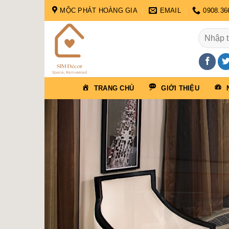
Skip
MỘC PHÁT HOÀNG GIA
EMAIL
0908.36
to
content
Tìm
kiếm:
TRANG CHỦ
GIỚI THIỆU