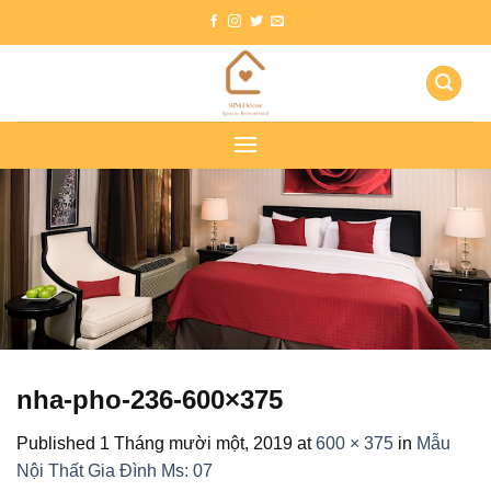
Skip
to
content
nha-pho-236-600×375
Published
1 Tháng mười một, 2019
at
600 × 375
in
Mẫu
Nội Thất Gia Đình Ms: 07