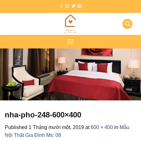
Skip
to
content
nha-pho-248-600×400
Published
1 Tháng mười một, 2019
at
600 × 400
in
Mẫu
Nội Thất Gia Đình Ms: 08