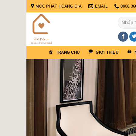
Skip
MỘC PHÁT HOÀNG GIA
EMAIL
0908.36
to
content
Tìm
kiếm:
TRANG CHỦ
GIỚI THIỆU