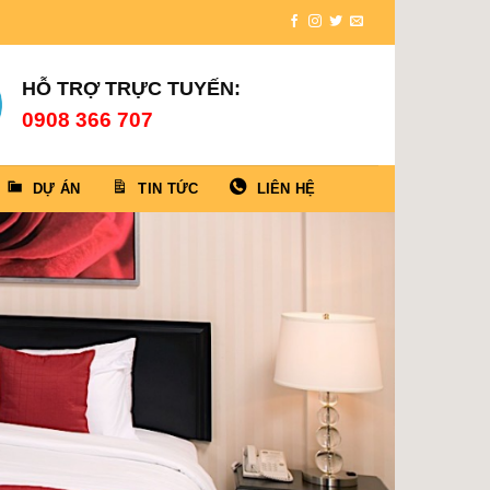
HỖ TRỢ TRỰC TUYẾN:
0908 366 707
DỰ ÁN
TIN TỨC
LIÊN HỆ