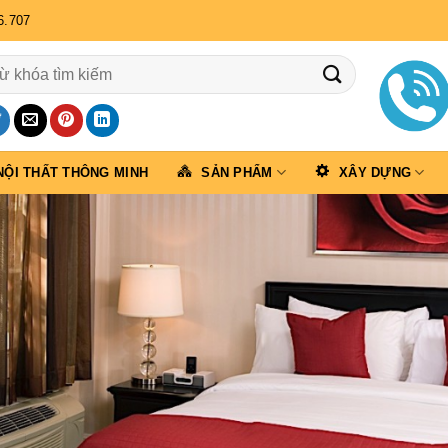
6.707
NỘI THẤT THÔNG MINH
SẢN PHẨM
XÂY DỰNG