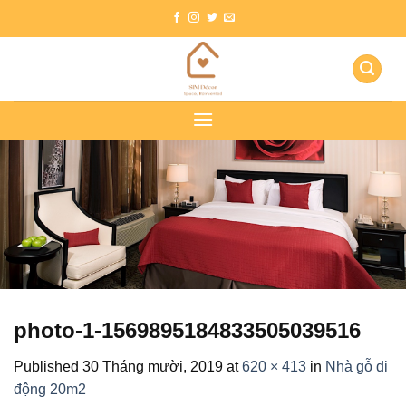
Skip
to
content
photo-1-1569895184833505039516
Published
30 Tháng mười, 2019
at
620 × 413
in
Nhà gỗ di
động 20m2