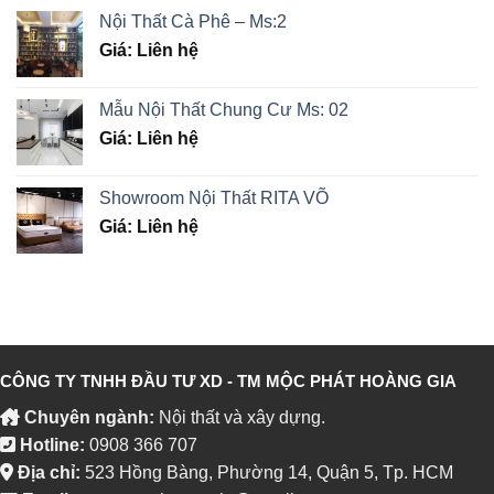
Nội Thất Cà Phê – Ms:2
Giá: Liên hệ
Mẫu Nội Thất Chung Cư Ms: 02
Giá: Liên hệ
Showroom Nội Thất RITA VÕ
Giá: Liên hệ
CÔNG TY TNHH ĐẦU TƯ XD - TM MỘC PHÁT HOÀNG GIA
Chuyên ngành:
Nội thất và xây dựng.
Hotline:
0908 366 707
Địa chỉ:
523 Hồng Bàng, Phường 14, Quận 5, Tp. HCM